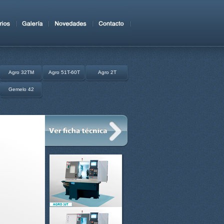
Agro 32TM
Agro 51T-60T
Agro 2T
Gemelo 42