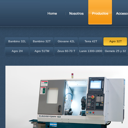
Bambino 32L
Bambino 32T
Giovane 42L
Terra 42T
Agro 32T
Agro 2H
Agro 51TM
Zeus 60-70 T
Lanin 1300-1800
Gemelo 25 y 32