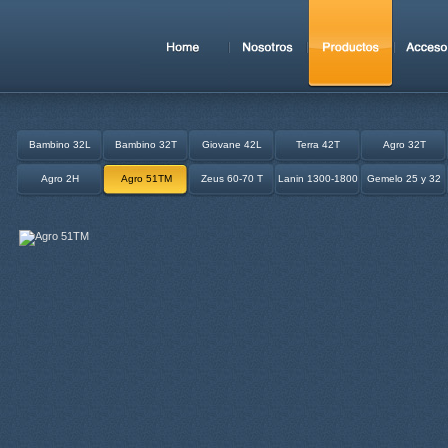
Bambino 32L
Bambino 32T
Giovane 42L
Terra 42T
Agro 32T
Agro 2H
Agro 51TM
Zeus 60-70 T
Lanin 1300-1800
Gemelo 25 y 32