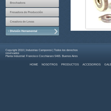
Brochadora
Fresadora de Producción
Creadora de Levas
División Herramental
Copyright 2010 | Industrias Camporesi | Todos los derechos
reservados
Planta Industrial: Francisco Cocchiararo 5465. Buenos Aires
HOME
NOSOTROS
PRODUCTOS
ACCESORIOS
GALE