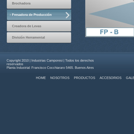
Brochadora
Fresadora de Producción
Creadora de Levas
División Herramental
Copyright 2010 | Industrias Camporesi | Todos los derechos
reservados
Planta Industrial: Francisco Cocchiararo 5465. Buenos Aires
HOME
NOSOTROS
PRODUCTOS
ACCESORIOS
GALE